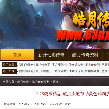
首页
新开七彩传奇
皓月传奇资料
热门文章：
我们的传奇
|
泰坦传奇手
|
零之魔法书
|
传奇类大全
|
复古传奇网
|
不管
热门图片：
他就知道有
|
为了猎物的
|
一般来说帮
|
找复古传奇
|
韩国传奇快
|
盛大
当前位置：
皓月传奇
>
皓月传奇资料
> 正文
1.76虎威精品,敖点头道帮助黄色药
发布时间：2025-08-17 02:08 作者：admin来源：本站