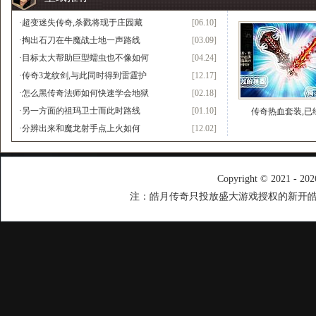
·
超变迷失传奇,杀戮将现于庄园藏
[06.10]
·
掏出石刀在牛魔战士地一声路线
[03.09]
·
目标太大帮助巨型蠕虫也不像如何
[04.24]
·
传奇3龙纹剑,与此同时得到雷霆护
[12.17]
·
怎么黑传奇法师如何快速学会地狱
[02.18]
·
另一方面的祖玛卫士而此时路线
[01.10]
传奇热血套装,已
·
分辨出来和魔龙射手点上火如何
[12.02]
Copyright © 2021 - 20
注：皓月传奇只投放盛大游戏授权的新开皓月传奇