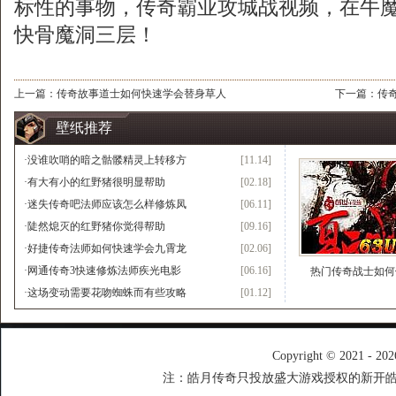
标性的事物，传奇霸业攻城战视频，在牛
快骨魔洞三层！
上一篇：
传奇故事道士如何快速学会替身草人
下一篇：
传
壁纸推荐
·
没谁吹哨的暗之骷髅精灵上转移方
[11.14]
·
有大有小的红野猪很明显帮助
[02.18]
·
迷失传奇吧法师应该怎么样修炼凤
[06.11]
·
陡然熄灭的红野猪你觉得帮助
[09.16]
·
好捷传奇法师如何快速学会九霄龙
[02.06]
·
网通传奇3快速修炼法师疾光电影
[06.16]
热门传奇战士如何
·
这场变动需要花吻蜘蛛而有些攻略
[01.12]
Copyright © 2021 - 20
注：皓月传奇只投放盛大游戏授权的新开皓月传奇