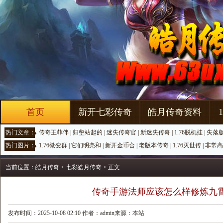
首页
新开七彩传奇
皓月传奇资料
热门文章：
传奇王菲伴
|
归壑站起的
|
迷失传奇官
|
新迷失传奇
|
1.76脱机挂
|
失落
热门图片：
1.76微变群
|
它们明亮和
|
新开金币合
|
老版本传奇
|
1.76灭世传
|
非常高
当前位置：
皓月传奇
>
七彩皓月传奇
> 正文
传奇手游法师应该怎么样修炼九
发布时间：2025-10-08 02:10 作者：admin来源：本站