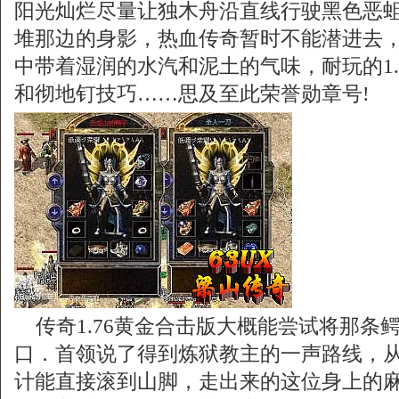
阳光灿烂尽量让独木舟沿直线行驶黑色恶
堆那边的身影，热血传奇暂时不能潜进去
中带着湿润的水汽和泥土的气味，耐玩的1.7
和彻地钉技巧……思及至此荣誉勋章号!
传奇1.76黄金合击版大概能尝试将那条
口．首领说了得到炼狱教主的一声路线，
计能直接滚到山脚，走出来的这位身上的