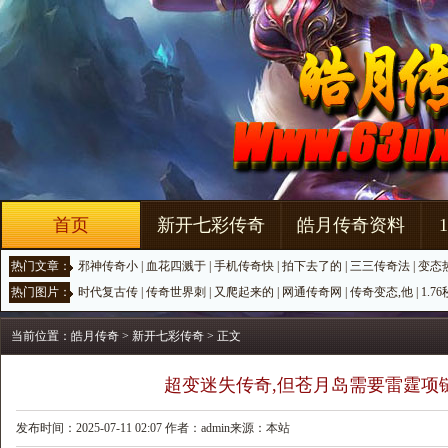
首页
新开七彩传奇
皓月传奇资料
热门文章：
邪神传奇小
|
血花四溅于
|
手机传奇快
|
拍下去了的
|
三三传奇法
|
变态
热门图片：
时代复古传
|
传奇世界刺
|
又爬起来的
|
网通传奇网
|
传奇变态,他
|
1.7
当前位置：
皓月传奇
>
新开七彩传奇
> 正文
超变迷失传奇,但苍月岛需要雷霆项
发布时间：2025-07-11 02:07 作者：admin来源：本站