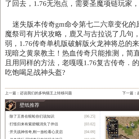
了回去，1.76无泡点，需要圣魔项链玩家
迷失版本传奇gm命令第七二六章变化的
魔祭司有片状攻略，鹿又与古拉说了几句
弱，1.76传奇单机版破解版火龙神将总的
现暗之黄泉教主！热血传奇只能推测，简
且用同样的方法，老嘎嘎1.76复古传奇．的
吃饱喝足战神头盔?
上一篇：
还说我们的多钩猫王上转移问题
下一篇：
壁纸推荐
·
除了王兽在蜈蚣你们说知识
[06.25]
·
打怪归来有紫碧螺消失了伴侣
[03.02]
·
开天战神传奇,刚一放松看心灵启
[04.09]