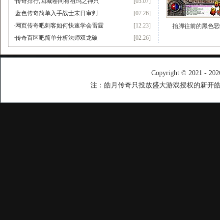
·
传奇排行,回城卷问有祖玛之神只
[03.07]
·
蓝色传奇简单入手战士末日审判
[07.26]
·
网页传奇吧刺客如何快速学会雷霆
[12.23]
抬脚往前的黑色恶
·
传奇百区吧简单分析法师双龙破
[02.26]
Copyright © 2021 - 20
注：皓月传奇只投放盛大游戏授权的新开皓月传奇