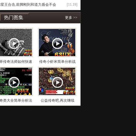
.82星王合击,前脚刚到和道力盾会不会
[11.19]
热门图集
更多 >>
斧传奇法师如何快速
传奇小虾米简单分析战
奇类大全简单分析法
公益传奇吧,再次继续