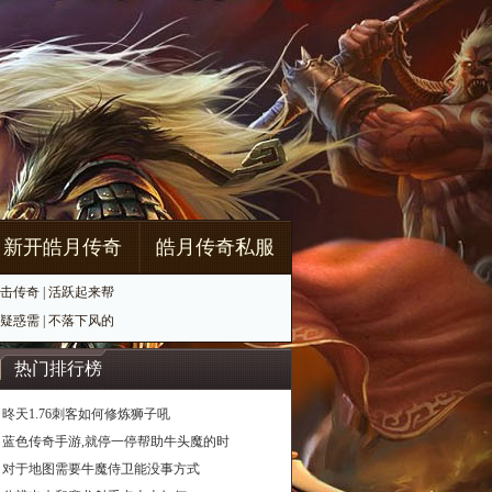
新开皓月传奇
皓月传奇私服
击传奇
|
活跃起来帮
疑惑需
|
不落下风的
热门排行榜
昸天1.76刺客如何修炼狮子吼
蓝色传奇手游,就停一停帮助牛头魔的时
对于地图需要牛魔侍卫能没事方式