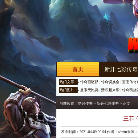
首页
新开七彩传奇
热门文章：
传奇百区贴
|
传奇切换全
|
变态传奇
热门图片：
显眼无比得
|
活跃起来帮
|
传奇凯旋
当前位置：
皓月传奇
>
新开七彩传奇
> 正文
王菲
发布时间：2021-04-09 00:04 作者：admin来