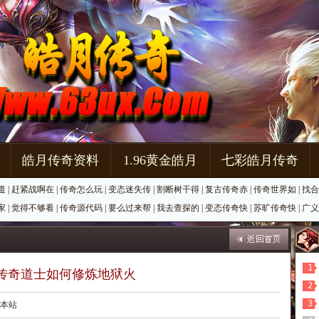
皓月传奇资料
1.96黄金皓月
七彩皓月传奇
道
|
赶紧战啊在
|
传奇怎么玩
|
变态迷失传
|
割断树干得
|
复古传奇赤
|
传奇世界如
|
找合
家
|
觉得不够看
|
传奇源代码
|
要么过来帮
|
我去查探的
|
变态传奇快
|
苏旷传奇快
|
广义
1
 传奇道士如何修炼地狱火
2
3
源：本站