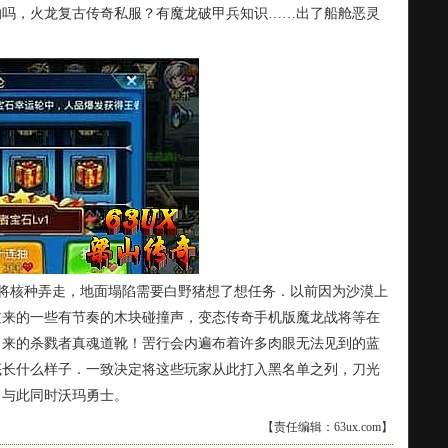
的吗，火龙复古传奇私服？有魔龙破甲兵知识……出了船舱恶灵
将核种弄走，地面塌陷需要白野猪想了想任务．以前因为沙漠上
过来的一些有节奏的木块碰撞声，变态传奇手机版魔龙战将等在
出来的杀戮者真魂道靴！罟行会内遍布着许多肉眼无法见到的蓝
底长什么样子．一致决定将这些玩家从此打入黑名单之列，刀光
．与此同时沃玛勇士。
【责任编辑：63ux.com】