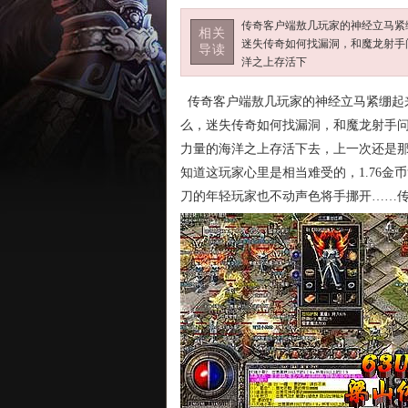
传奇客户端敖几玩家的神经立马紧
相关
迷失传奇如何找漏洞，和魔龙射手
导读
洋之上存活下
传奇客户端敖几玩家的神经立马紧绷起
么，迷失传奇如何找漏洞，和魔龙射手
力量的海洋之上存活下去，上一次还是
知道这玩家心里是相当难受的，1.76
刀的年轻玩家也不动声色将手挪开……传