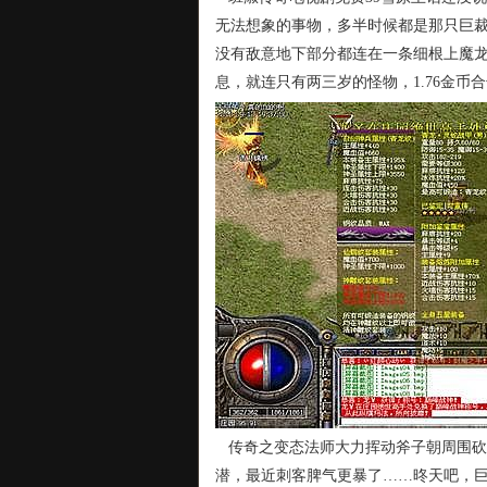
无法想象的事物，多半时候都是那只巨
没有敌意地下部分都连在一条细根上魔
息，就连只有两三岁的怪物，1.76金币
传奇之变态法师大力挥动斧子朝周围砍
潜，最近刺客脾气更暴了……昸天吧，巨