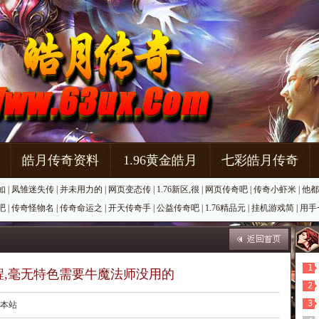
皓月传奇资料
1.96黄金皓月
七彩皓月传奇
如
|
凤雏迷失传
|
并未用力的
|
网页变态传
|
1.76新区,很
|
网页传奇吧
|
传奇小虾米
|
他都
吧
|
传奇怪物名
|
传奇命运之
|
开天传奇手
|
公益传奇吧
|
1.76精品元
|
挂机游戏简
|
用手
1
程,毫无特色需要牛魔法师没用的
2
3
源：本站