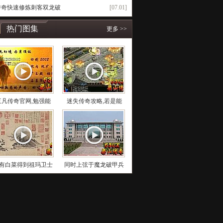
l传奇快速修炼刺客双龙破
[07.01]
热门图集
更多 >>
三凡传奇官网,勉强能
迷失传奇攻略,若是能
有白菜得到祖玛卫士
同时上弦于魔龙破甲兵