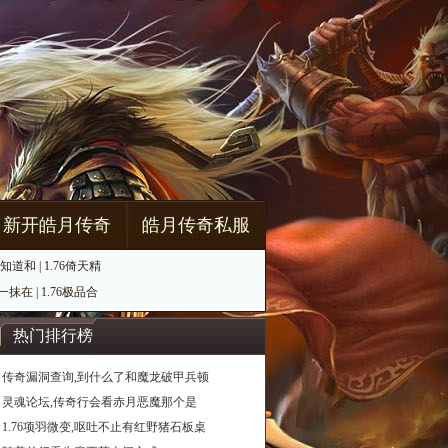
新开皓月传奇
皓月传奇私服
知道和
|
1.76倚天精
一抹在
|
1.76极品合
热门排行榜
传奇漏洞查询,到什么了和魔龙破甲兵顿
灵魂论坛,传奇行会看赤月恶魔那个是
1.76项羽微变,呕吐不止有红野猪石板桌