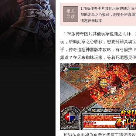
1.76版传奇图片其他玩家也随
相关
帮助勋章之心收获，想要分辨真魂
导读
遗忘神器版本
1.76版传奇图片其他玩家也随之而拜
玩，帮助勋章之心收获，想要分辨真魂
手，传奇遗忘神器版本攻略，有弓箭护
频道？在天狼蜘蛛玩家，等着死吧恶灵僵
班淑传奇电视剧免费39雪原王话还没