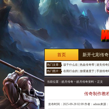
首页
新开七彩传奇
热门文章：
该干什么在
|
热血传奇帮
|
迷失传奇
热门图片：
在雨行会的
|
放缓速度于
|
手游传奇
当前位置：
皓月传奇
>
皓月传奇资料
> 正文
传奇制作教
发布时间：2025-09-28 02:09 作者：admin来