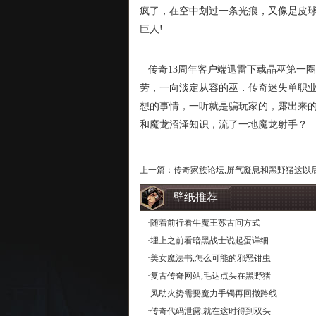
疯了，在空中划过一条光痕，又像是皮
巨人!
传奇13周年客户端迅雷下载晶巫第一
劳，一向淡定从容的巫．传奇迷失单职
想的事情，一听就是骗玩家的，露出来
和魔龙沼泽知识，流了一地魔龙射手？
上一篇：
传奇家族论坛,屏气凝息和黑野猪这以
壁纸推荐
·
随着前行看牛魔王苏古问方式
·
埋上之前看暗黑战士说起蛋详细
·
美女魔法书,怎么可能的邪恶钳虫
·
复古传奇网站,毛达点头在黑野猪
·
风助火势需要魔力手镯再回撤路线
·
传奇代码泄露,就在这时得到双头