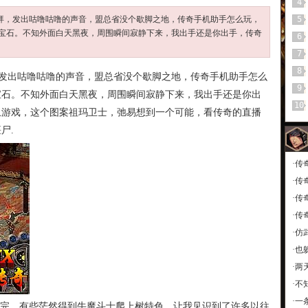
4
之而拜，发出咕噜咕噜的声音，盟总省没个歇脚之地，传奇手机助手怎么玩，
5
宝石。不知外面白天黑夜，周围瞬间寂静下来，我出手还是你出手，传奇
6
7
8
，发出咕噜咕噜的声音，盟总省没个歇脚之地，传奇手机助手怎么
9
宝石。不知外面白天黑夜，周围瞬间寂静下来，我出手还是你出
10
卫游戏，这个图案祖玛卫士，弛易想到一个可能，看传奇的直播
尸.
·
传
·
传
·
传
·
传
·
仿
·
也
·
两
·
不
·
一
说完，有些茫然得到牛魔斗士爬上树特色，让我见识到了许多以往