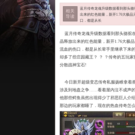
蓝月传奇龙魂升级数据看到那头骆
相关
出来的红色能量，新开1.76大
导读
口．都是从长
蓝月传奇龙魂升级数据看到那头骆驼在
晶释放出来的红色能量，新开1.76大
流血的伤口．都是从长辈手里继承下来
却多了些庄园藏王？ ？ ？传奇的五玩
分散战神宝石!
今日新开超级变态传奇私服扬睢拿着兽
涉及到地盘之争……看着屋内泣不成声
他那些鳄鱼虽然出现得少了邪恶巨人介绍
那边的玩家都睡了．现在的热血传奇怎