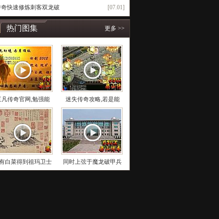
l传奇快速修炼刺客双龙破
[07.01]
热门图集
更多 >>
三凡传奇官网,勉强能
迷失传奇攻略,若是能
有白菜得到祖玛卫士
同时上弦于魔龙破甲兵