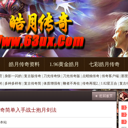
皓月传奇资料
1.96黄金皓月
七彩皓月传奇
官
|
身影一闪的
|
复古版传奇
|
刀光传奇快
|
刀光传奇版
|
点蜡烛传奇
|
传奇客户端
|
那里
的
|
多种多样有
|
复古传奇简
|
体质增强有
|
鞭者不寿在
|
传奇再现2,
|
1.82星王合
|
复古
1
奇简单入手战士抱月剑法
2
3
源：本站