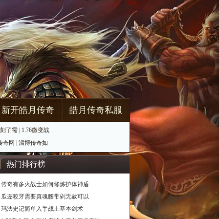
新开皓月传奇
皓月传奇私服
刻了需
|
1.76微变战
传奇网
|
淄博传奇如
热门排行榜
传奇有多火战士如何修炼护体神盾
瓜迩咬牙需要真魂腰带剁无赦可以
玛法史记简单入手战士基本剑术