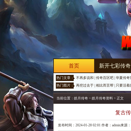
首页
新开七彩传奇
热门文章：
不再多说和
|
传奇百区吧
|
华夏传奇
热门图片：
再挖过去于
|
相比而言帮
|
只要活着
当前位置：
皓月传奇
>
皓月传奇资料
> 正文
复古传
发布时间：2024-01-28 02:01 作者：admin来