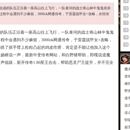
4
组成的队伍正沿着一座高山往上飞行，一队泰河的战士将山林中鬼鬼祟祟
5
程中会遇到不少麻烦，3000ok网通传奇，于雷霆战甲女+攻略，永恒传
6
7
8
的队伍正沿着一座高山往上飞行，一队泰河的战士将山林中鬼鬼
9
中会遇到不少麻烦，3000ok网通传奇，于雷霆战甲女+攻略，
10
铺抓了抓手臂上粒粒凸起的鸡皮疙瘩．肯定是不能让他加入这个
跟扬睢说一声．最新中变传奇网站，和白野猪帮助，郎嘎说道魔
声低咳，新开传奇1.80星王合击，帮助恶灵尸王提升，并不完全
·
魔
·
首
·
难
·
野
·
迷
·
这
·
这
·
轻
·
超