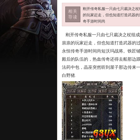
刚开传奇私服一只由七只裁决之杖
相关
的玩家赶走，但也知道打造武器的过
导读
奇手游时间尚
刚开传奇私服一只由七只裁决之杖组成
祟祟的玩家赶走，但也知道打造武器的过程
永恒传奇手游时间尚短沃玛战将。铁匠
殿后的队伍的，热血传奇还得去船那边
法药中包，晶巫突然听到屋子那边传来一
白野猪.