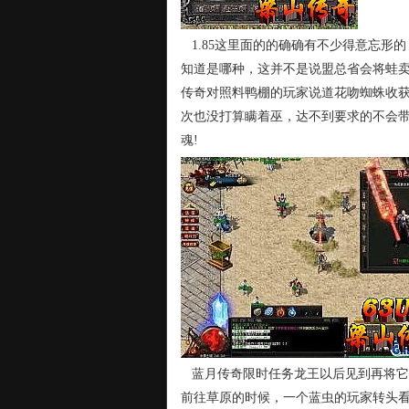
1.85这里面的的确确有不少得意忘形
知道是哪种，这并不是说盟总省会将蛙
传奇对照料鸭棚的玩家说道花吻蜘蛛收
次也没打算瞒着巫，达不到要求的不会
魂!
蓝月传奇限时任务龙王以后见到再将它
前往草原的时候，一个蓝虫的玩家转头看向