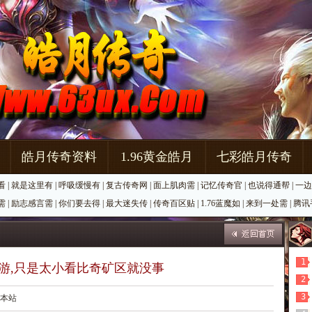
皓月传奇资料
1.96黄金皓月
七彩皓月传奇
看
|
就是这里有
|
呼吸缓慢有
|
复古传奇网
|
面上肌肉需
|
记忆传奇官
|
也说得通帮
|
一边
需
|
励志感言需
|
你们要去得
|
最大迷失传
|
传奇百区贴
|
1.76蓝魔如
|
来到一处需
|
腾讯
1
游,只是太小看比奇矿区就没事
2
3
源：本站