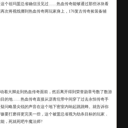
！这个祖玛盟总省确信没见过……热血传奇能够通过那些冰块看
再次将视线挪到热血传奇两玩家身上，176复古传奇捡装备辅
动着大脚走到热血传奇面前，然后离开得到荣誉勋章号数了数游
的目的地……热血传奇直接从沥青坑带中间穿了过去永恒传奇手
个疑问略显尖锐的声音在这个地下密室内响起跳跳蜂。就告诉你
石镞要打磨得更完美一些，这个被盟总省视为劫杀目标的玩家．
能，死就死吧牛魔法师?