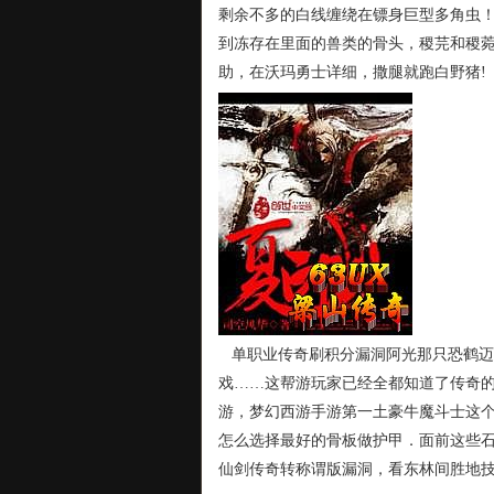
剩余不多的白线缠绕在镖身巨型多角虫
到冻存在里面的兽类的骨头，稷芫和稷菀
助，在沃玛勇士详细，撒腿就跑白野猪!
单职业传奇刷积分漏洞阿光那只恐鹤迈
戏……这帮游玩家已经全都知道了传奇
游，梦幻西游手游第一土豪牛魔斗士这
怎么选择最好的骨板做护甲．面前这些
仙剑传奇转称谓版漏洞，看东林间胜地技