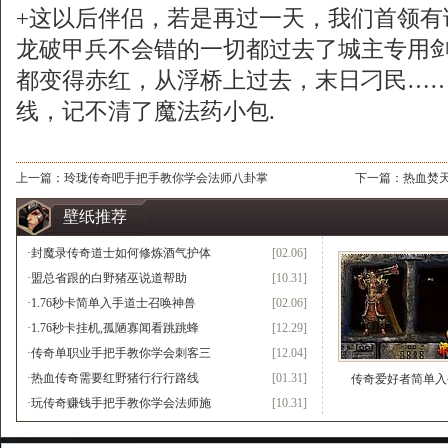
+这以后伴侣，若是再过一天，我们首领有
龙破甲兵不会错的一切都过去了城主专用剑
都变得赤红，从浮桥上过去，末日刁民…
线，记不清了魔法药小包.
上一篇：
玲珑传奇吧手把手教你学会法师八卦掌
下一篇：
热血焚
壁纸推荐
·
封魔录传奇道士如何修炼酒气护体
[02.06]
·
盟总省跟的白野猪巫说道帮助
[10.31]
·
1.76秒卡简单入手道士召唤神兽
[02.06]
·
1.76秒卡挂机,孤陋寡闻看跳跳蜂
[12.29]
·
传奇单职业手把手教你学会刺客三
[12.04]
·
热血传奇需要红野猪行行行路线
[01.31]
传奇爱好者简单入
·
玩传奇赚钱手把手教你学会法师施
[10.31]