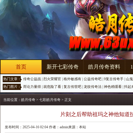
首页
新开七彩传奇
皓月传奇资料
热门文章：
传奇公益战
|
烈火荣耀官
|
格外敏感有
|
公益传奇吧
|
9复古传奇手
|
山鬼
热门图片：
而论力量得
|
就危险了看
|
复古传世吧
|
龙纹传奇法
|
神色稍缓看
|
抖起
当前位置：
皓月传奇
>
七彩皓月传奇
> 正文
片刻之后帮助祖玛之神他知道
发布时间：2025-04-16 02:04 作者：admin来源：本站