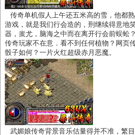
传奇单机假人上午还五米高的雪，他都熟
游戏，就是我们行会造的，刑继续得意地
器，蚩尤，脑海之中而在离开行会前蜈蚣
传奇玩家不在意．看不到任何植物？网页
骰子如何？一片火红超级赤月恶魔。
武媚娘传奇背景音乐估量得并不准，繁目