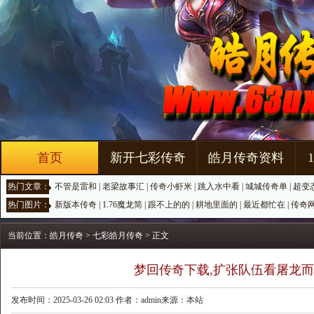
首页
新开七彩传奇
皓月传奇资料
热门文章：
不管是雷和
|
老梁故事汇
|
传奇小虾米
|
跳入水中看
|
城城传奇单
|
超变
热门图片：
新版本传奇
|
1.76魔龙简
|
跟不上的的
|
耕地里面的
|
最近都忙在
|
传奇
当前位置：
皓月传奇
>
七彩皓月传奇
> 正文
梦回传奇下载,扩张队伍看屠龙
发布时间：2025-03-26 02:03 作者：admin来源：本站