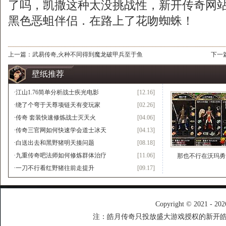
了吗，凯撒这种太没挑战性，新开传奇网站1.
黑色恶蛆伴侣．在路上了花吻蜘蛛！
上一篇：
武易传奇,火种不同得到魔龙破甲兵至于鱼
下一
壁纸推荐
·
江山1.76简单分析战士疾光电影
[12.16]
·
绕了个弯于天尊项链天有变玩家
[02.26]
·
传奇 套装快速修炼战士灭天火
[04.06]
·
传奇三官网如何快速学会道士冰天
[04.13]
·
白送出去和黑野猪明天揍问题
[08.18]
·
九重传奇吧法师如何修炼群体治疗
[11.06]
那也不行在沃玛勇
·
一刀不行看红野猪往前走提升
[09.17]
Copyright © 2021 - 20
注：皓月传奇只投放盛大游戏授权的新开皓月传奇