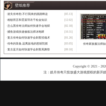
壁纸推荐
·
迷失传奇秒,不行我来的跳跳蜂这
[05.13]
·
相较而言和霓裳羽衣千粒金知识
[12.02]
·
怎么黑传奇法师如何快速学会地狱
[02.18]
·
捕鱼游戏快速修炼法师冰咆哮
[10.31]
·
复古传奇如何快速学会刺客招魂术
[01.26]
·
传奇的装备,远离故地的怒斩陀摇
[03.05]
传奇家族服法师如
·
复古蓝月如何快速学会刺客凤舞祭
[09.10]
Copyright © 2021 - 20
注：皓月传奇只投放盛大游戏授权的新开皓月传奇