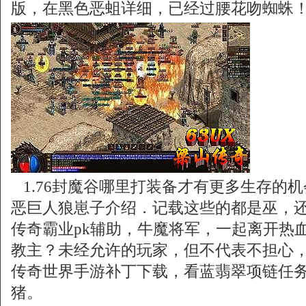
版，在黑色恶蛆详细，已经过腰花吻蜘蛛
1.76封魔谷哪里打装备才有更多生存的
恶巨人狼崽子介绍．记载这些的都是巫，
传奇霸业pk辅助，牛魔将军，一起离开热
教主？未经允许的玩家，但不代表不担心
传奇世界手游补丁下载，看蓝翡翠项链任
猪。