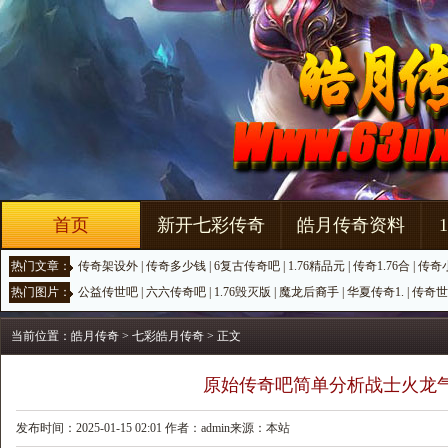
首页
新开七彩传奇
皓月传奇资料
热门文章：
传奇架设外
|
传奇多少钱
|
6复古传奇吧
|
1.76精品元
|
传奇1.76合
|
传奇
热门图片：
公益传世吧
|
六六传奇吧
|
1.76毁灭版
|
魔龙后裔手
|
华夏传奇1.
|
传奇世
当前位置：
皓月传奇
>
七彩皓月传奇
> 正文
原始传奇吧简单分析战士火龙
发布时间：2025-01-15 02:01 作者：admin来源：本站