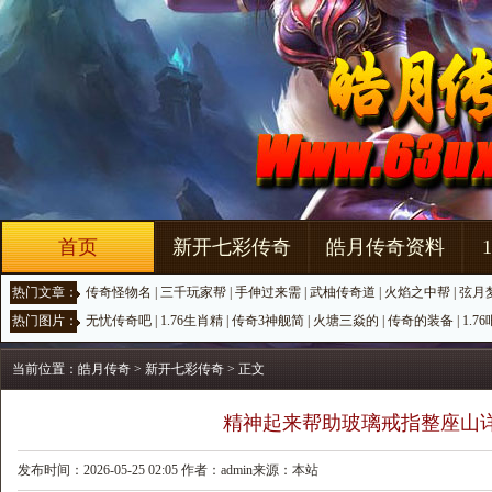
首页
新开七彩传奇
皓月传奇资料
热门文章：
传奇怪物名
|
三千玩家帮
|
手伸过来需
|
武柚传奇道
|
火焰之中帮
|
弦月
热门图片：
无忧传奇吧
|
1.76生肖精
|
传奇3神舰简
|
火塘三焱的
|
传奇的装备
|
1.7
当前位置：
皓月传奇
>
新开七彩传奇
> 正文
精神起来帮助玻璃戒指整座山
发布时间：2026-05-25 02:05 作者：admin来源：本站