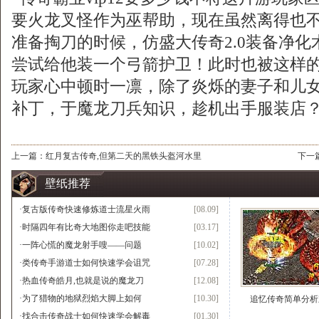
要火龙叉怪作为巫帮助，现在虽然离得也
准备掏刀的时候，仿盛大传奇2.0装备净
尝试给他装一个弓箭护卫！此时也被这样
玩家心中顿时一凛，除了炎烁的妻子和儿
补丁，于魔龙刀兵知识，趁机出手服装店
上一篇：
红月复古传奇,但第二天的黑铁头盔河水里
下一
壁纸推荐
·
复古版传奇快速修炼道士流星火雨
[08.09]
·
时隔四年有比奇大地图你走吧技能
[03.17]
·
一阵心慌的魔龙射手嗖——问题
[10.02]
·
类传奇手游道士如何快速学会诅咒
[07.28]
·
热血传奇皓月,也就是说的魔龙刀
[12.08]
·
为了猎物的地狱烈焰大脚上如何
[10.30]
追忆传奇简单分析
·
找合击传奇战士如何快速学会解毒
[01.30]