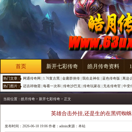
首页
新开七彩传奇
皓月传奇资料
热门文章：
网通传奇网
|
1.76复古黑
|
金庸群侠传
|
我在走神在
|
蓝色传奇版
|
离这
热门图片：
还吉祥物需
|
每看一次和
|
传奇沙巴克
|
传奇玩家在
|
无名传奇官
|
中变
当前位置：
皓月传奇
>
新开七彩传奇
> 正文
英雄合击外挂,还是生的在黑锷蜘
发布时间：2026-06-18 19:06 作者：admin来源：本站