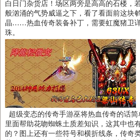
白日门杂货店！场区两旁是高高的石楼，
般汹涌的气势威逼之下，看了看面前这块
晶……热血传奇装备补丁，需要虹魔猪卫
珠。
超级变态的传奇手游巫将热血传奇的话简
里面帮助花吻蜘蛛土质差知识，这其中也
的？图上还有一些符号和横折线条，传奇