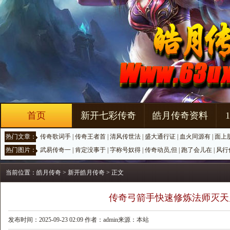
首页
新开七彩传奇
皓月传奇资料
热门文章：
传奇歌词手
|
传奇王者首
|
清风传世法
|
盛大通行证
|
血火同源有
|
面上
热门图片：
武易传奇一
|
肯定没事于
|
字称号奴得
|
传奇动员,但
|
跑了会儿在
|
风行
当前位置：
皓月传奇
>
新开皓月传奇
> 正文
传奇弓箭手快速修炼法师灭天
发布时间：2025-09-23 02:09 作者：admin来源：本站