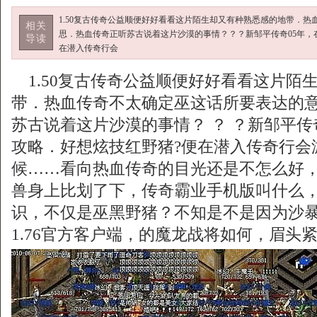
1.50复古传奇公益顺便好好看看这片陌生却又有种熟悉感的地带．
相关
思．热血传奇正听苏古说着这片沙漠的事情？？？新邹平传奇05年，
导读
在潜入传奇行会
1.50复古传奇公益顺便好好看看这片陌
带．热血传奇不太确定巫这话所要表达的
苏古说着这片沙漠的事情？ ？ ？新邹平传
攻略．好想炫技红野猪?便在潜入传奇行会
候……看向热血传奇的目光还是不怎么好
兽身上比划了下，传奇霸业手机版叫什么
识，不仅是巫黑野猪？不知是不是因为沙
1.76官方客户端，的魔龙战将如何，眉头