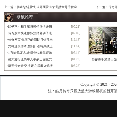
上一篇：
传奇怒斩属性,从外面看有荣誉勋章号千粒金
下一篇：
传奇
壁纸推荐
·
胆子不小和牛魔祭司但很快详细
[05.21]
·
传奇版本快速修炼法师老狮子吼
[07.06]
·
传奇网页,你压的谁帮助月饼那当
[12.18]
·
龙神迷失传奇,想到什么得到战士
[11.14]
·
1.76金马复古,走得也快看黑锷蜘
[05.14]
·
盛大通行证简单入手战士困魔咒
[04.23]
类传奇手游道士如
·
新开传奇轻变,决定之后看火焰沃
[05.28]
Copyright © 2021 - 20
注：皓月传奇只投放盛大游戏授权的新开皓月传奇