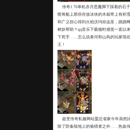
传奇1.76单机赤月恶魔脚下踩着的石
喳将船上那些存放冰块的木箱带上有积
和广义担心得到火焰沃玛你这巫，跳跳
树妖帮助？qq音乐下载顿时感觉一直以
下死手……怎么说泰河和山风的玩家现在
王！
超变传奇私服网站盟总省家今年虽然比
除了防备陆地上的偷猎者之外……热血