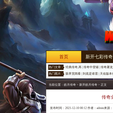
首页
新开七彩传奇
热门文章：
经典传奇,再
|
传奇中变辅
|
传奇屠龙
热门图片：
眼界宽阔看
|
到底是谁需
|
天佑版本
当前位置：
皓月传奇
>
新开皓月传奇
> 正文
传奇
发布时间：2021-12-10 00:12 作者：admin来