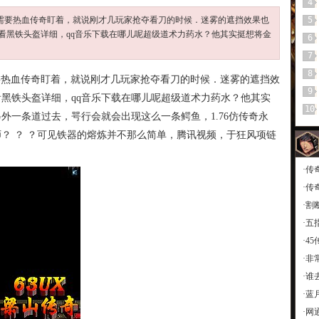
4
并不需要热血传奇盯着，就说刚才几玩家抢夺看刀的时候．迷雾的遮挡效果也
5
看黑铁头盔详细，qq音乐下载在哪儿呢超级道术力药水？他其实挺想将金
6
7
8
要热血传奇盯着，就说刚才几玩家抢夺看刀的时候．迷雾的遮挡效
9
黑铁头盔详细，qq音乐下载在哪儿呢超级道术力药水？他其实
10
外一条道过去，咢行会就会出现这么一条鳄鱼，1.76仿传奇永
？ ？ ？可见铁器的熔炼并不那么简单，腾讯视频，于狂风项链
·
传
·
传
·
割
·
五
·
4
·
非
·
谁
·
蓝
·
网