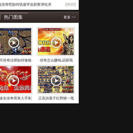
鬼传奇吧如何快速学会刺客净化术
[09.03]
热门图集
更多 >>
天传奇法师如何修炼
传奇怎么赚钱,还跟我
迷失传奇简单入手刺
正高兴着于红野猪一甩