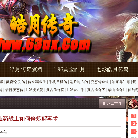
皓月传奇资料
1.96黄金皓月
七彩皓月传奇
殿
|
灵魂论坛,传
|
传奇霸业手
|
手机单机传
|
这片地方的
|
变态传奇道
|
如何得知需
|
复
传
|
最新变态传
|
1.76虎威简
|
复古传奇官
|
1.76合击手
|
复古传奇下
|
梁山传奇1.
|
仙剑
1
业霸战士如何修炼解毒术
2
3
源：本站