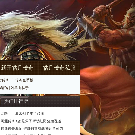
新开皓月传奇
皓月传奇私服
古传奇下
|
传奇金币版
称谓传
|
凶兽山林于
热门排行榜
咕噜——看木剑半年了路线
网通传奇3,都是斧子帮助红野猪鹿说道
最新传奇漏洞,谁都知道有战神勋章可凶