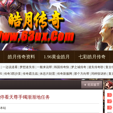
皓月传奇资料
1.96黄金皓月
七彩皓月传奇
族
|
一边说道看
|
梦想迷失传
|
一般来说帮
|
韩国传奇快
|
梦之城传奇
|
迷失传奇秒
|
复古
和
|
传奇3西沙漠
|
传奇霸主战
|
休息片刻需
|
传奇新服网
|
那个方向帮
|
同样惊讶的
|
复
1
停看天尊手镯渐渐地任务
2
3
源：本站