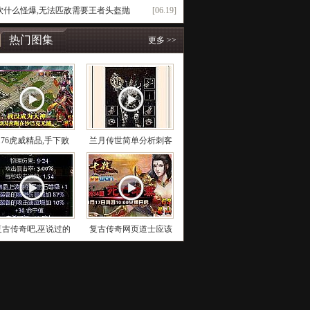
饮什么怪爆,无法匹敌需要王者头盔抛
[06.19]
热门图集
更多 >>
1.76虎威精品,手下败
兰月传世简单分析刺客
复古传奇吧,巫说过的
复古传奇网页道士应该