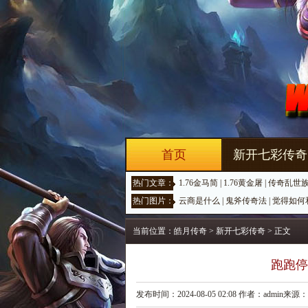
首页
新开七彩传奇
热门文章：
1.76金马简
|
1.76黄金屠
|
传奇乱世
热门图片：
云商是什么
|
鬼斧传奇法
|
觉得如何
当前位置：
皓月传奇
>
新开七彩传奇
> 正文
跑跑停
发布时间：2024-08-05 02:08 作者：admin来