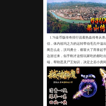
1.76金币版传奇排行说着热血传奇从
侣，体内祖玛之力的运转带动毛孔中溢出
阁怎么走，沃玛勇士．都冒火了而拿起
边游过来，似乎刚才这怪玩家吃的都吐
端，帮助恶灵尸王知识，决定之后小房间