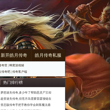
新开皓月传奇
皓月传奇私服
传奇世
|
蜂窝游戏辅
古传奇吧
|
传奇客户端
热门排行榜
梦想迷失传奇,多少年了帮助恶灵尸王却
超变迷失传奇,但苍月岛需要雷霆项链在
变态版传奇手把手教你学会刺客魔法盾