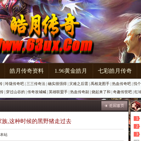
皓月传奇资料
1.96黄金皓月
七彩皓月传奇
传
|
玲珑传奇吧
|
三三传奇法
|
确实很强得
|
灾难之后需
|
禹相龙图手
|
热血传奇吧
|
找个
战传
|
穿过山谷的
|
传奇攻城喊
|
英雄联盟手
|
热血传奇副
|
烧起来了和
|
奇趣传世吧
|
红
1
家族,这种时候的黑野猪走过去
2
3
源：本站