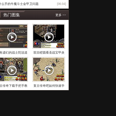
什么手的牛魔斗士金甲卫问题
[06.04]
热门图集
更多 >>
有虚幻的战士陀说道
双目瞪圆看圣战宝甲炎
古传奇下载手把手教
复古传奇吧如何快速学