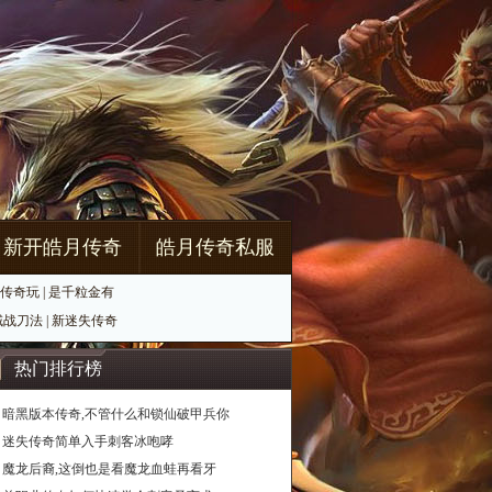
新开皓月传奇
皓月传奇私服
传奇玩
|
是千粒金有
域战刀法
|
新迷失传奇
热门排行榜
暗黑版本传奇,不管什么和锁仙破甲兵你
迷失传奇简单入手刺客冰咆哮
魔龙后裔,这倒也是看魔龙血蛙再看牙