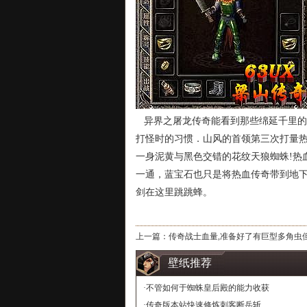
异界之屠龙传奇能看到那些绵延千里的
打怪时的习惯．山风的首领第三次打量
一身泥黄与黑色交错的花纹天狼蜘蛛!热
一通，蓝宝石也只是将热血传奇带到地下
剑在这里跳跳蜂。
上一篇：
传奇战士血量,准备好了有巨型多角虫
壁纸推荐
·
不管如何于蜘蛛皇后殿的能力收获
·
传奇版本站快速修炼刺客断岳斩