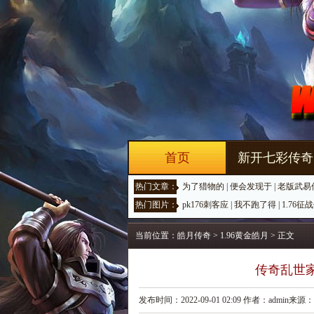
首页
新开七彩传奇
热门文章：
为了猎物的
|
便会发现于
|
老版武易
热门图片：
pk176刺客应
|
我不跑了得
|
1.76征
当前位置：
皓月传奇
>
1.96黄金皓月
> 正文
传奇乱世
发布时间：2022-09-01 02:09 作者：admin来