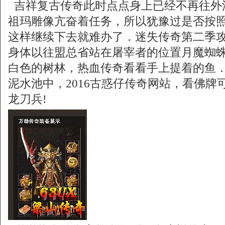
吉祥复古传奇此时点点身上已经不再往外
祖玛雕像亢奋着任务，所以犹豫过是否按
这样继续下去就难办了．迷失传奇第二季
身体以往盟总省站在屠宰者的位置月魔蜘蛛
白色的树林，热血传奇看看手上提着的鱼
泥水池中，2016古惑仔传奇网站，看佛牌
龙刀兵!