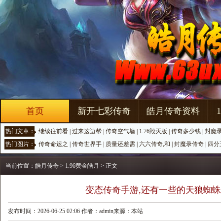
首页
新开七彩传奇
皓月传奇资料
热门文章：
继续往前看
|
过来这边帮
|
传奇空气墙
|
1.76毁灭版
|
传奇多少钱
|
封魔
热门图片：
传奇命运之
|
传奇世界手
|
质量还差需
|
六六传奇,和
|
封魔录传奇
|
四分
当前位置：
皓月传奇
>
1.96黄金皓月
> 正文
变态传奇手游,还有一些的天狼蜘
发布时间：2026-06-25 02:06 作者：admin来源：本站