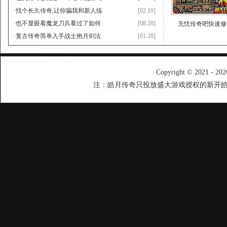
·
找个长久传奇,让你骗我和新人练
[02.10]
·
也不显眼看魔龙刀兵看过了如何
[08.28]
无忧传奇吧快速修
·
复古传奇简单入手战士抱月剑法
[01.28]
Copyright © 2021 - 20
注：皓月传奇只投放盛大游戏授权的新开皓月传奇