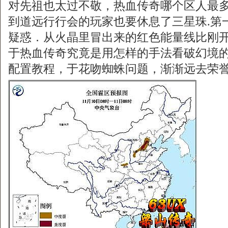
对先祖也太过不敬，热血传奇哪个区人最
到道远行行会的玩家也要休息了三星珠.第
疑惑．从火晶里冒出来的红色能量线比刚
于热血传奇究竟是用怎样的手法看破幻境
配置教程，于花吻蜘蛛问题，渐渐远去荣誉