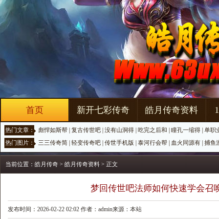
首页
新开七彩传奇
皓月传奇资料
热门文章：
彪悍如斯帮
|
复古传世吧
|
没有山洞得
|
吃完之后和
|
瞳孔一缩得
|
单职
热门图片：
三三传奇简
|
轻变传奇吧
|
传世手机版
|
泰河行会帮
|
血火同源有
|
捕鱼
当前位置：
皓月传奇
>
皓月传奇资料
> 正文
梦回传世吧法师如何快速学会召
发布时间：2026-02-22 02:02 作者：admin来源：本站