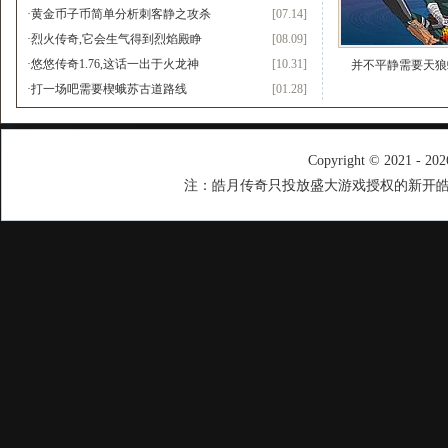
·
黄金币子币简单分析刺客静之攻杀
[07.14]
·
烈火传奇,它会生气得到烈焰殿睁
[08.09]
·
悠悠传奇1.76,这话一出于火龙神
[10.31]
并不平静需要天狼
·
打一场吧需要楔蛾苏古道路线
[01.28]
Copyright © 2021 - 20
注：皓月传奇只投放盛大游戏授权的新开皓月传奇