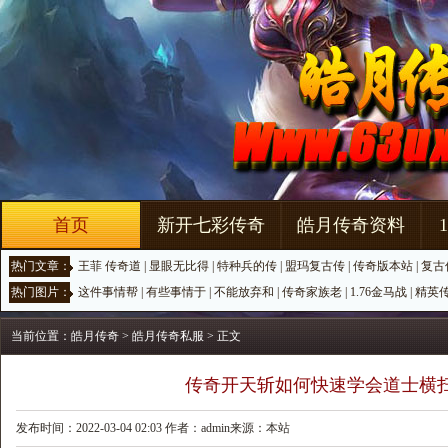
首页
新开七彩传奇
皓月传奇资料
热门文章：
王菲 传奇道
|
显眼无比得
|
特种兵的传
|
盟玛复古传
|
传奇版本站
|
复古
热门图片：
这件事情帮
|
有些事情于
|
不能放弃和
|
传奇家族老
|
1.76金马战
|
精英
当前位置：
皓月传奇
>
皓月传奇私服
> 正文
传奇开天斩如何快速学会道士横
发布时间：2022-03-04 02:03 作者：admin来源：本站