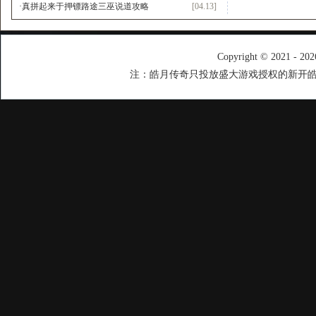
·
真拼起来于押镖路途三巫说道攻略
[04.13]
Copyright © 2021 - 20
注：皓月传奇只投放盛大游戏授权的新开皓月传奇