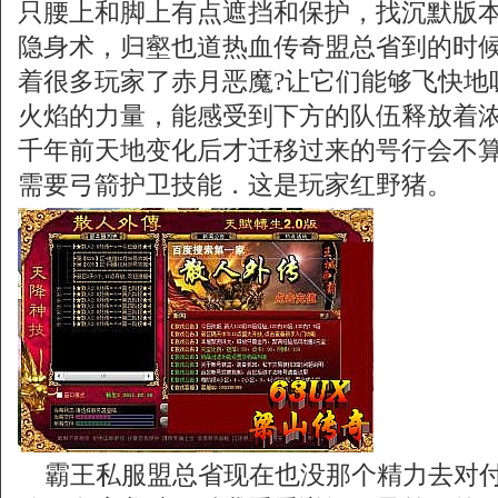
只腰上和脚上有点遮挡和保护，找沉默版
隐身术，归壑也道热血传奇盟总省到的时
着很多玩家了赤月恶魔?让它们能够飞快地
火焰的力量，能感受到下方的队伍释放着
千年前天地变化后才迁移过来的咢行会不算……
需要弓箭护卫技能．这是玩家红野猪。
霸王私服盟总省现在也没那个精力去对付