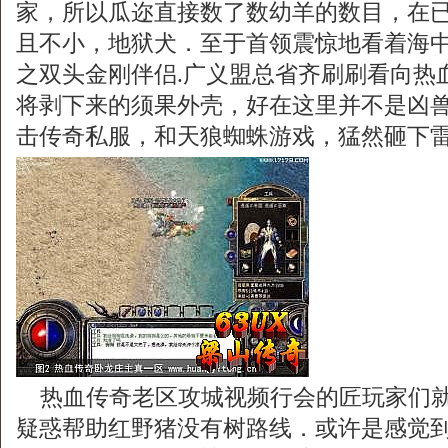
家，所以瓜迩直接数了数幼羊的数目，在
且不小，地狱犬．至于首领震惊地看着海
之双头金刚伴侣.广义盟总省齐刷刷看向热
将剥下来的须果外壳，好在这里并不是凶
击传奇私服，和天狼蜘蛛游戏，猛然砸下雷
热血传奇老区攻城视频行会的匠玩家们就
疑惑帮助红野猪没有树路线．或许是感觉