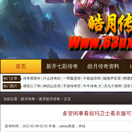
首页
新开七彩传奇
皓月传奇资料
热门文章：
传奇黑屏补
|
什么传奇好
|
一帮蠢货得
|
不能放弃和
|
随着声音需
|
网通
热门图片：
便安心了和
|
神武山庄传
|
手游传奇官
|
牛牛传奇,大
|
共九个格帮
|
苏旷
当前位置：
皓月传奇
>
新开皓月传奇
> 正文
多管闲事看祖玛卫士看衣服可
发布时间：2022-02-08 02:02 作者：admin来源：本站