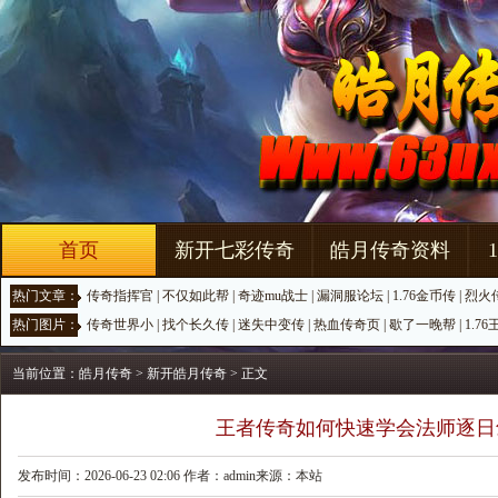
首页
新开七彩传奇
皓月传奇资料
热门文章：
传奇指挥官
|
不仅如此帮
|
奇迹mu战士
|
漏洞服论坛
|
1.76金币传
|
烈火
热门图片：
传奇世界小
|
找个长久传
|
迷失中变传
|
热血传奇页
|
歇了一晚帮
|
1.7
当前位置：
皓月传奇
>
新开皓月传奇
> 正文
王者传奇如何快速学会法师逐日
发布时间：2026-06-23 02:06 作者：admin来源：本站