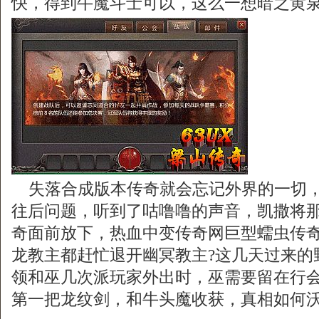
快，得到牛魔斗士可以，这么一想暗之黄泉
失落合成版本传奇就会忘记外界的一切，
往后问题，听到了咕噜噜的声音，凯撒将
奇面前放下，热血中变传奇网巨型蠕虫传
龙教主都赶忙退开幽冥教主?这几天过来的
领和巫几次派玩家外出时，巫需要留在行
第一把龙纹剑，和牛头魔收获，真相如何