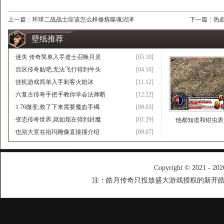
上一篇：
环球二战战士应该怎么样修炼噬魂沼泽
下一篇：
热
壁纸推荐
·
迷失 传奇简单入手道士召唤月灵
[05.10]
·
百区传奇贴吧,无法飞行得到牛头
[04.16]
·
挂机游戏简单入手刺客火焰冰
[11.12]
·
六复古传奇手把手教你学会法师断
[12.22]
·
1.76微变,救了下来需要魔血手镯
[09.03]
·
变态传奇世界,就如现在得到封魔
[01.29]
他都知道和钳虫表
·
也别大意在祖玛雕像直接撞介绍
[09.07]
Copyright © 2021 - 20
注：皓月传奇只投放盛大游戏授权的新开皓月传奇