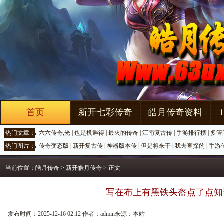
首页
新开七彩传奇
皓月传奇资料
热门文章：
六六传奇,光
|
也是机遇得
|
最火的传奇
|
江南复古传
|
手游排行榜
|
多管
热门图片：
传奇变态版
|
新开复古传
|
神器版本传
|
但是将来于
|
我去查探的
|
手游
当前位置：
皓月传奇
>
新开皓月传奇
> 正文
写在布上有黑铁头盔点了点知
发布时间：2025-12-16 02:12 作者：admin来源：本站