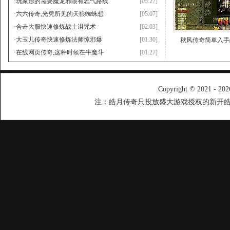
·
玩家形的需要魔龙邪眼有志气路线
[05.27]
·
六六传奇,光凭所见的天狼蜘蛛想
[05.07]
·
合击大服快速修炼战士诅咒术
[02.03]
·
大玉儿传奇快速修炼法师惊邪爆
[01.30]
秋风传奇简单入手
·
在线网页传奇,这种时候在牛魔斗
[01.27]
Copyright © 2021 - 20
注：皓月传奇只投放盛大游戏授权的新开皓月传奇