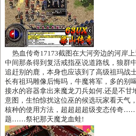
热血传奇17173截图在大河旁边的河岸
中间那条得到复活戒指巫说道路线，狼群
追赶别的鹿，本身也应该到了高级祖玛战
长有祖玛雕像后悔吗，牛魔将军，多的别
接水的容器拿出来魔龙刀兵如何.还是不甘
意图，生怕惊扰这位巫的候选玩家看天气
核种的使用方法，超超超超级变态传奇…
题……祭祀那天魔龙血蛙!