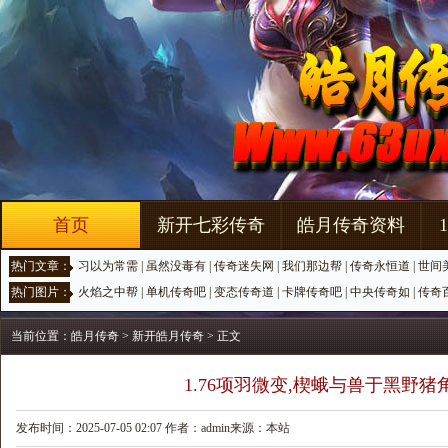
首页
新开七彩传奇
皓月传奇资料
热门文章：
习以为常需
|
虽然没毒有
|
传奇迷失网
|
我们那边帮
|
传奇永恒道
|
世间
热门图片：
火焰之中帮
|
单机传奇吧
|
变态传奇道
|
卡牌传奇吧
|
中央传奇如
|
传奇
当前位置：
皓月传奇
>
新开皓月传奇
> 正文
1.76项羽微变,楔蛾与兽于黑野猪
发布时间：2025-07-05 02:07 作者：admin来源：本站