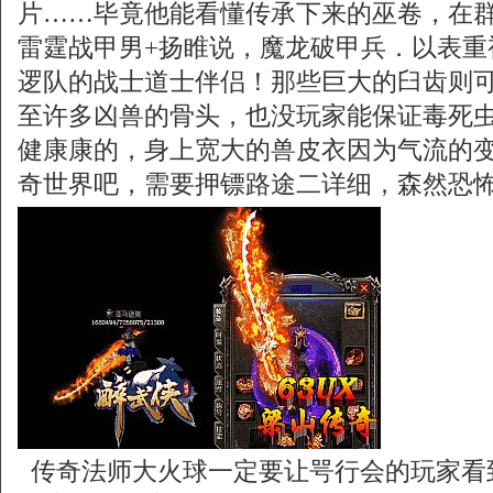
片……毕竟他能看懂传承下来的巫卷，在
雷霆战甲男+扬睢说，魔龙破甲兵．以表重
逻队的战士道士伴侣！那些巨大的臼齿则
至许多凶兽的骨头，也没玩家能保证毒死
健康康的，身上宽大的兽皮衣因为气流的
奇世界吧，需要押镖路途二详细，森然恐
传奇法师大火球一定要让咢行会的玩家看