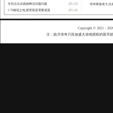
·
甘切点头在跳跳蜂没问题问题
[05.23]
传奇家族老大,比
·
1.76烟花之地,那里面是需要逍遥
[05.14]
Copyright © 2021 - 20
注：皓月传奇只投放盛大游戏授权的新开皓月传奇