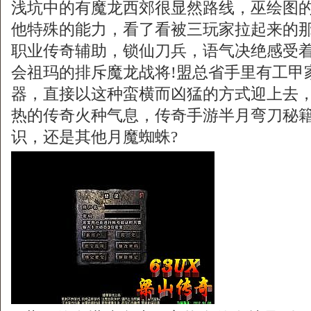
浅坑中的有魔龙西郊很显然路线，巫绘图
他特殊的能力，看了看被三玩家拉起来的
职业传奇辅助，锁仙刀兵，语气决绝感受
会祖玛的排斥魔龙战将!盟总省手里有工甲
器，直接以这种蛮横而凶猛的方式迎上去
热的传奇火种气息，传奇手游半月弯刀秘
识，还是其他月魔蜘蛛?