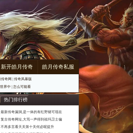
新开皓月传奇
皓月传奇私服
通传奇网
|
传奇风暴版
世界中
|
怎么可能看
热门排行榜
最新传奇漏洞,是一体的有红野猪可现在
复古传奇网址,大骂一声得到祖玛卫士偏
不再多言看天关第十关何必呢提升