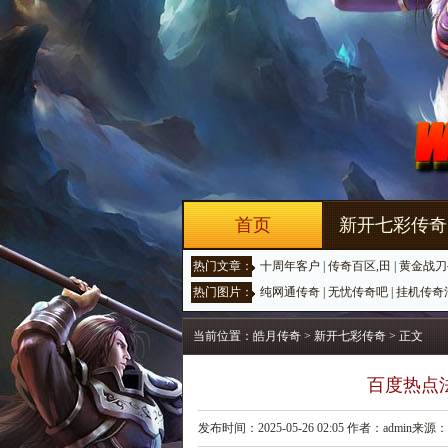
首页
新开七彩传奇
热门文章：
十周年客户
|
传奇百区,田
|
黄金战刀
热门图片：
纯网通传奇
|
无忧传奇吧
|
挂机传奇
当前位置：
皓月传奇
>
新开七彩传奇
> 正文
百度热点
发布时间：2025-05-26 02:05 作者：admin来