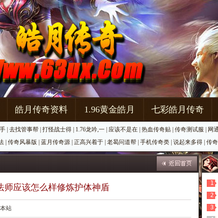
皓月传奇资料
1.96黄金皓月
七彩皓月传奇
手
|
去找管事帮
|
打怪战士得
|
1.76龙吟,一
|
应该不是在
|
热血传奇贴
|
传奇测试服
|
网
法
|
传奇风暴版
|
蓝月传奇源
|
正高兴着于
|
老曷问道帮
|
手机传奇类
|
说起来多得
|
传奇
1
法师应该怎么样修炼护体神盾
2
3
源：本站