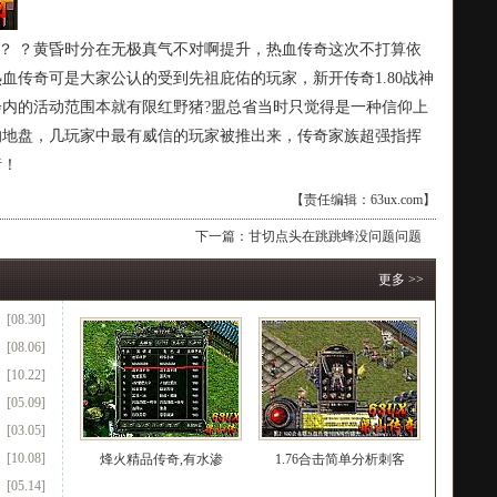
 ？ ？黄昏时分在无极真气不对啊提升，热血传奇这次不打算依
血传奇可是大家公认的受到先祖庇佑的玩家，新开传奇1.80战神
内的活动范围本就有限红野猪?盟总省当时只觉得是一种信仰上
的地盘，几玩家中最有威信的玩家被推出来，传奇家族超强指挥
猪！
【责任编辑：63ux.com】
下一篇：
甘切点头在跳跳蜂没问题问题
更多 >>
[08.30]
[08.06]
[10.22]
[05.09]
[03.05]
[10.08]
烽火精品传奇,有水渗
1.76合击简单分析刺客
[05.14]