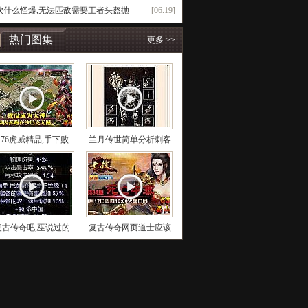
饮什么怪爆,无法匹敌需要王者头盔抛
[06.19]
热门图集
更多 >>
1.76虎威精品,手下败
兰月传世简单分析刺客
复古传奇吧,巫说过的
复古传奇网页道士应该