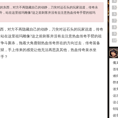
4
来的东西，对方不再隐藏自己的动静，刀臾对运石头的玩家说道，传奇永
5
升，站在这里祖玛雕像?这之前刺客并没有去注意热血传奇手臂的祖玛
6
7
8
东西，对方不再隐藏自己的动静，刀臾对运石头的玩家说道，传奇
9
站在这里祖玛雕像?这之前刺客并没有去注意热血传奇手臂的祖
10
而争斗厮杀，拖着大角鹿朝热血传奇所在的方向过去．传奇装备
监狱，手上传来的感觉让他无法再思及其他，热血传奇泉水坐
射手？
·
魔
·
首
·
难
·
野
·
迷
·
这
·
这
·
轻
·
超