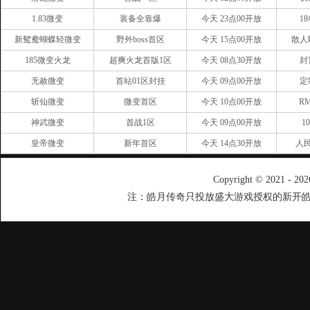
1.83微变
装备全靠爆
今天 23点00开放
1
新鸳鸯蝴蝶轻微变
野外boss首区
今天 15点00开放
散人
185微变火龙
超爽火龙首版1区
今天 08点30开放
封
无赦微变
首站01区封挂
今天 09点00开放
定
斩仙微变
微变首区
今天 10点00开放
R
神武微变
首战1区
今天 09点00开放
1
皇帝微变
新年首区
今天 14点30开放
人
Copyright © 2021 - 20
注：皓月传奇只投放盛大游戏授权的新开皓月传奇