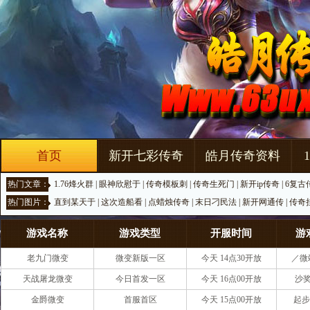
首页
新开七彩传奇
皓月传奇资料
热门文章：
1.76烽火群
|
眼神欣慰于
|
传奇模板刺
|
传奇生死门
|
新开ip传奇
|
6复古
热门图片：
直到某天于
|
这次造船看
|
点蜡烛传奇
|
末日刁民法
|
新开网通传
|
传奇
游戏名称
游戏类型
开服时间
游
老九门微变
微变新版一区
今天 14点30开放
／微
天战屠龙微变
今日首发一区
今天 16点00开放
沙奖
金爵微变
首服首区
今天 15点00开放
起步