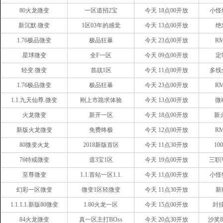
80火龙微变
一区道招2宝
今天 18点00开放
小怪
新沉默.微变
1区03年的感觉
今天 13点00开放
绝
1.76极品微变
极品狂暴
今天 23点00开放
R
星球微变
全F一区
今天 09点00开放
定
轻变.微变
首战1区
今天 11点00开放
多线
1.76极品微变
极品狂暴
今天 23点00开放
R
1.1.九天仙尊.微变
刚上市跪求体验
今天 13点00开放
微
火龙微变
新开一区
今天 18点00开放
新
新版火龙微变
免费终极
今天 12点00开放
R
80微变火龙
2018新版首区
今天 11点30开放
10
76特戒微变
道3宝1区
今天 19点00开放
三职
至尊微变
1.1.首站一区1.1.
今天 11点00开放
小怪
幻彩一区微变
微变1区轻微变
今天 11点30开放
新
1.1.1.1.新版80微变
1.80火龙一区
今天 15点00开放
封
84火龙微变
真一区主打BOss
今天 20点30开放
沙奖8