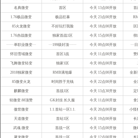
名典微变
首区
今天 13点00开放
首
1.76极品微变
极品狂暴
今天 23点00开放
R
85火龙微变
不好玩打我脸
今天 18点00开放
区
1.76赤战微变
独家首战1区
今天 15点00开放
彻
┈┈单职业微变┈
┈199级封顶┈┈
今天 09点00开放
┈日
怀旧雪域微变
首区1战
今天 11点00开放
赞
飞舞微变轻变
独家1区
今天 09点00开放
2018独家微变
RMB满地爆
今天 15点00开放
全新
85微变火龙
时间胜于充钱
今天 22点00开放
全
麒麟微变
首战1区
今天 13点30开放
定
轻微变.88顶赞
GK封挂.长久服
今天 11点00开放
拿
傲世微变
1.1.首站一区1.1.
今天 20点00开放
小怪
天道微变
首站1区
今天 19点00开放
长
武魂.微变
首战一区
今天 15点00开放
微
屠龙微变
首战一区
今天 12点00开放
长