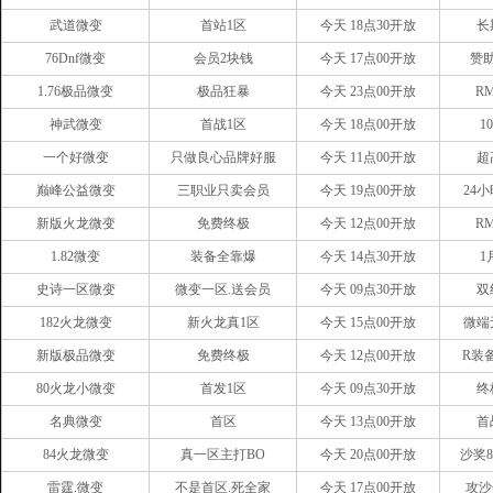
武道微变
首站1区
今天 18点30开放
长
76Dnf微变
会员2块钱
今天 17点00开放
赞
1.76极品微变
极品狂暴
今天 23点00开放
R
神武微变
首战1区
今天 18点00开放
1
一个好微变
只做良心品牌好服
今天 11点00开放
超
巅峰公益微变
三职业只卖会员
今天 19点00开放
24
新版火龙微变
免费终极
今天 12点00开放
R
1.82微变
装备全靠爆
今天 14点30开放
1
史诗一区微变
微变一区.送会员
今天 09点30开放
双
182火龙微变
新火龙真1区
今天 15点00开放
微端
新版极品微变
免费终极
今天 12点00开放
R装
80火龙小微变
首发1区
今天 09点30开放
终
名典微变
首区
今天 13点00开放
首
84火龙微变
真一区主打BO
今天 20点00开放
沙奖8
雷霆.微变
不是首区.死全家
今天 17点00开放
攻沙