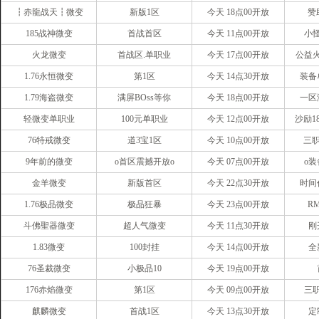
┇赤龍战天┇微变
新版1区
今天 18点00开放
赞
185战神微变
首战首区
今天 11点00开放
小
火龙微变
首战区.单职业
今天 17点00开放
公益
1.76永恒微变
第1区
今天 14点30开放
装备
1.79海盗微变
满屏BOss等你
今天 18点00开放
一区
轻微变单职业
100元单职业
今天 12点00开放
沙励1
76特戒微变
道3宝1区
今天 10点00开放
三职
9年前的微变
o首区震撼开放o
今天 07点00开放
o装
金羊微变
新版首区
今天 22点30开放
时间
1.76极品微变
极品狂暴
今天 23点00开放
R
斗佛聖器微变
超人气微变
今天 11点30开放
刚
1.83微变
100封挂
今天 14点00开放
全
76圣裁微变
小极品10
今天 19点00开放
176赤焰微变
第1区
今天 09点00开放
三
麒麟微变
首战1区
今天 13点30开放
定