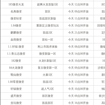
185微变火龙
超爽火龙首版1区
今天 12点00开放
封
名典微变
首区
今天 09点00开放
首
微变轻变
首战首区新版
今天 11点00开放
双
1.84微变
重新定义微变玩法
今天 19点00开放
回馈
麒麟微变
首战1区
今天 21点00开放
定
血雨微变
首站一区
今天 10点00开放
1
1.1.轩辕.微变
刚上市跪求体验
今天 08点00开放
微
1.1.青云志微变
微变新版一区
今天 14点00开放
微
182微变
火龙Ⅱ.新版1区
今天 10点00开放
1
84火龙微变
复古微变新一区
今天 09点00开放
沙奖8
戰仙微变
火暴1区
今天 09点00开放
新
1.80零度微变
首战1区
今天 13点00开放
官
轩辕微变
超人气1区
今天 10点00开放
独
盛兲微变
首区微变
今天 09点00开放
拿沙奖
贪玩微变
首战首区
今天 16点00开放
高