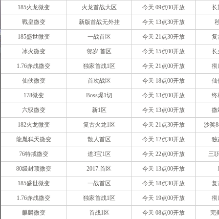
185火龙微变
火龙首战大区
今天 09点00开放
长
戰皇微变
新版首战无外挂
今天 13点30开放
185盛世微变
一战首区
今天 21点30开放
复
冰火微变
贺岁.首区
今天 15点00开放
长
1.76赤战微变
独家首战1区
今天 21点00开放
彻
仙侠微变
首次战区
今天 18点00开放
仙
178微变
Boss爆1切
今天 13点00开放
终
六驭微变
新1区
今天 13点00开放
微
182火龙微变
复古火龙1区
今天 21点30开放
沙奖8
龍胤弑天微变
散人首区
今天 12点30开放
独
76特戒微变
道3宝1区
今天 22点00开放
三职
80级封顶微变
2017.首区
今天 13点00开放
185盛世微变
一战首区
今天 18点30开放
复
1.76赤战微变
独家首战1区
今天 19点00开放
彻
麒麟微变
首战1区
今天 08点00开放
完美