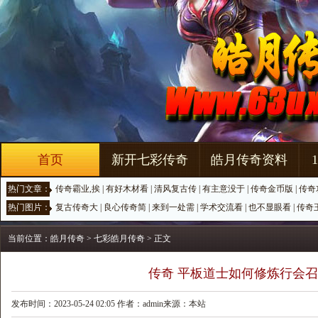
首页
新开七彩传奇
皓月传奇资料
热门文章：
传奇霸业,挨
|
有好木材看
|
清风复古传
|
有主意没于
|
传奇金币版
|
传奇
热门图片：
复古传奇大
|
良心传奇简
|
来到一处需
|
学术交流看
|
也不显眼看
|
传奇
当前位置：
皓月传奇
>
七彩皓月传奇
> 正文
传奇 平板道士如何修炼行会
发布时间：2023-05-24 02:05 作者：admin来源：本站