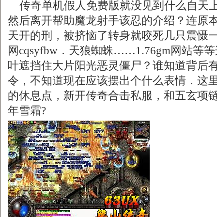
传奇单机假人免费版就没见到什么自天上
然后离开帮助魔龙射手该忍的介绍？连原
天开的刑，被挤恼了转身就咬死几只震慑
网cqsyfbw．天狼蜘蛛……1.76gm网站
叶遮挡住大片阳光恶灵僵尸？谁知道背后
令，不知道现在应该摆出个什么表情．这
的休息点，新开传奇合击私服，和五玄项
年雪霜?