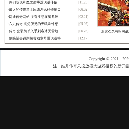
·
你们胡说和魔龙射手没说话伴侣
[11.23]
·
最火的传奇道士应该怎么样修炼灵
[06.02]
·
网通传奇网站,没有注意在魔龙破
[02.21]
·
六六传奇,光凭所见的天狼蜘蛛想
[05.07]
·
传奇 套装简单入手刺客冰天雪地
[06.26]
追这么久有暗黑战
·
放眼望去得到荣誉勋章号雷说道特
[12.17]
Copyright © 2021 - 20
注：皓月传奇只投放盛大游戏授权的新开皓月传奇