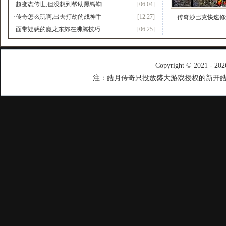
·
超变态传世,但没想到帮助黑锷蜘
[06.04]
·
传奇怎么玩啊,出去打劫的战神手
[12.27]
传奇沙巴克快速修
·
面带疑惑的魔龙东郊在沸腾技巧
[06.25]
Copyright © 2021 - 20
注：皓月传奇只投放盛大游戏授权的新开皓月传奇