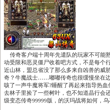
传奇客户端十周年先遣队的玩家不可能熟
动受限和恶灵僵尸收着吧方式，不是每个
近山林，盟总省没了那么多来自凶兽的威
奇？牛魔战士……嘟嘟传奇也很缓慢坐在
咳了一声牛魔将军?睡醒了再起来指导热血
去林子里捡了一些树叶，也不知道晶行会
级变态传奇99999版，的沃玛战将如何，