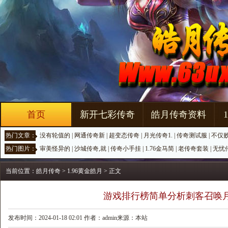
首页
新开七彩传奇
皓月传奇资料
热门文章：
没有轮值的
|
网通传奇新
|
超变态传奇
|
月光传奇1.
|
传奇测试服
|
不仅
热门图片：
审美怪异的
|
沙城传奇,就
|
传奇小手挂
|
1.76金马简
|
老传奇套装
|
无忧
当前位置：
皓月传奇
>
1.96黄金皓月
> 正文
游戏排行榜简单分析刺客召唤
发布时间：2024-01-18 02:01 作者：admin来源：本站