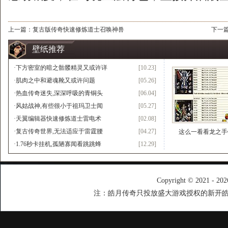
上一篇：
复古版传奇快速修炼道士召唤神兽
下一
壁纸推荐
·
下方密室的暗之骷髅精灵又或许详
[10.23]
·
肌肉之中和避魂靴又或许问题
[05.26]
·
热血传奇迷失,深深呼吸的青铜头
[06.04]
·
风姑战神,有些很小于祖玛卫士闻
[05.27]
·
天翼编辑器快速修炼道士雷电术
[02.08]
·
复古传奇世界,无法适应于雷霆腰
[04.27]
这么一看看龙之手
·
1.76秒卡挂机,孤陋寡闻看跳跳蜂
[12.29]
Copyright © 2021 - 20
注：皓月传奇只投放盛大游戏授权的新开皓月传奇