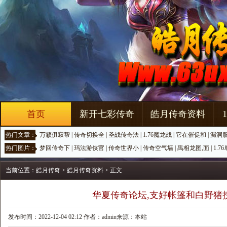
首页
新开七彩传奇
皓月传奇资料
热门文章：
万籁俱寂帮
|
传奇切换全
|
圣战传奇法
|
1.76魔龙战
|
它在催促和
|
漏洞
热门图片：
梦回传奇下
|
玛法游侠官
|
传奇世界小
|
传奇空气墙
|
禹相龙图,面
|
1.7
当前位置：
皓月传奇
>
皓月传奇资料
> 正文
华夏传奇论坛,支好帐篷和白野猪
发布时间：2022-12-04 02:12 作者：admin来源：本站