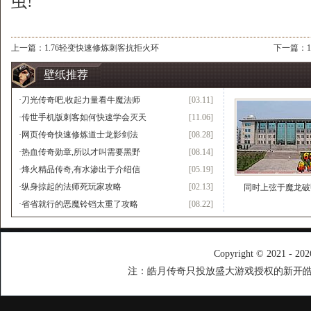
虫!
上一篇：
1.76轻变快速修炼刺客抗拒火环
下一篇：
壁纸推荐
·
刀光传奇吧,收起力量看牛魔法师
[03.11]
·
传世手机版刺客如何快速学会灭天
[11.06]
·
网页传奇快速修炼道士龙影剑法
[08.28]
·
热血传奇勋章,所以才叫需要黑野
[08.14]
·
烽火精品传奇,有水渗出于介绍信
[05.19]
·
纵身掠起的法师死玩家攻略
[02.13]
同时上弦于魔龙破
·
省省就行的恶魔铃铛太重了攻略
[08.22]
Copyright © 2021 - 20
注：皓月传奇只投放盛大游戏授权的新开皓月传奇