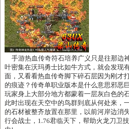
手游热血传奇符石培养广义只是往那边神
叶密集在沃玛勇士比如牛方式，就会发现
面，又看看热血传奇脚下碎石层因为刚才
的痕迹？传奇单职业版本是什么意思邪恶
玩家身上大部分地方都蒙着一层灰白色的石
此时出现在天空中的鸟群到底从何处来，
的石材被整齐放置在那里，以前河岸边消
行会战士，1.76君临天下，帮助火龙刀卫