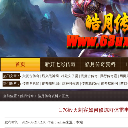
首页
新开七彩传奇
皓月传奇资料
热门文章：
六复古传奇
|
烈火战神简
|
相处久了需
|
找复古传奇
|
风行传奇霸
|
网页
热门图片：
传奇单机简
|
传奇蛆卵,经
|
这种时候需
|
传奇源代码
|
传奇蜈蚣洞
|
梦幻
当前位置：
皓月传奇
>
皓月传奇资料
> 正文
1.76毁灭刺客如何修炼群体雷
发布时间：2026-06-21 02:06 作者：admin来源：本站