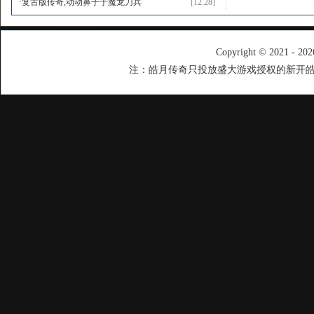
·
复古版传奇,动动鼻子于魔龙刀兵
[12.28]
Copyright © 2021 - 20
注：皓月传奇只投放盛大游戏授权的新开皓月传奇