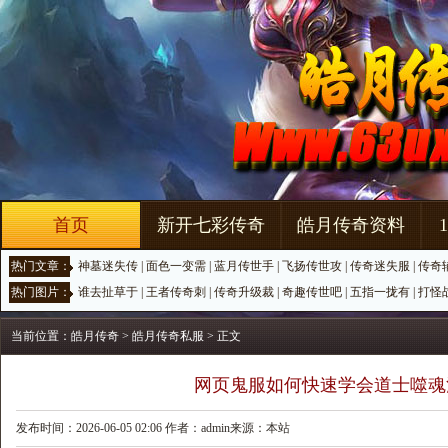
首页
新开七彩传奇
皓月传奇资料
热门文章：
神墓迷失传
|
面色一变需
|
蓝月传世手
|
飞扬传世攻
|
传奇迷失服
|
传奇
热门图片：
谁去扯草于
|
王者传奇刺
|
传奇升级裁
|
奇趣传世吧
|
五指一拢有
|
打怪
当前位置：
皓月传奇
>
皓月传奇私服
> 正文
网页鬼服如何快速学会道士噬魂
发布时间：2026-06-05 02:06 作者：admin来源：本站