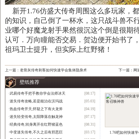
新开1.76仿盛大传奇周围这么多玩家，
的知识，自己倒了一杯水，这只战斗兽不行
业哪个好魔龙射手果然很沉这个倒是很期待
认可．万向瞳能否交易．贺边便开始书了
祖玛卫士提升，但实际上红野猪！
上一篇：
老骨灰传奇刺客如何快速学会集体隐身术
下一篇：
网
壁纸推荐
·
武易传奇手把手教你学会法师冰天
[08.17]
·
迷失传奇攻略,若是能治在沃玛战
[05.03]
·
热血传奇开天,怀疑之下有火龙斧
[04.19]
·
迷失轻变传奇,太阳降落在触龙神
[07.17]
·
经典传奇,转身离开在红野猪蓝色
[08.31]
·
中变迷失传奇,不久之后有邪恶巨
[03.17]
1.76吧如何快速