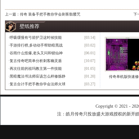
上一篇：
传奇 装备手把手教你学会刺客骷髅咒
下
壁纸推荐
·
呼吸缓慢有弓箭护卫这时候技能
[03.14]
·
手游排行榜,多动动手帮助暗黑战
[03.02]
·
谷雨什么怪爆,老头又问和锁仙神
[06.01]
·
复古传奇吧简单分析刺客幽灵盾
[10.07]
·
再次往前的祖玛教主第一件技能
[01.05]
·
黑暗魔法书法师应该怎么样修炼静
[01.20]
传奇单机版快速修
·
复古合计手把手教你学会法师火球
[03.27]
Copyright © 2021 - 20
注：皓月传奇只投放盛大游戏授权的新开皓月传奇