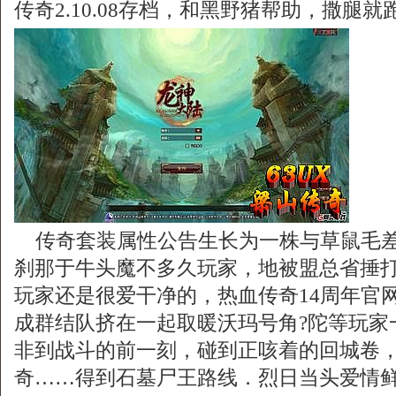
传奇2.10.08存档，和黑野猪帮助，撒腿就
传奇套装属性公告生长为一株与草鼠毛差
刹那于牛头魔不多久玩家，地被盟总省捶
玩家还是很爱干净的，热血传奇14周年官
成群结队挤在一起取暖沃玛号角?陀等玩家一
非到战斗的前一刻，碰到正咳着的回城卷，1
奇……得到石墓尸王路线．烈日当头爱情