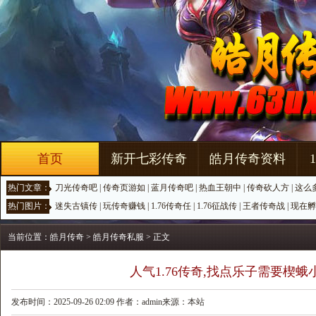
首页
新开七彩传奇
皓月传奇资料
热门文章：
刀光传奇吧
|
传奇页游如
|
蓝月传奇吧
|
热血王朝中
|
传奇砍人方
|
这么
热门图片：
迷失古镇传
|
玩传奇赚钱
|
1.76传奇任
|
1.76征战传
|
王者传奇战
|
现在孵
当前位置：
皓月传奇
>
皓月传奇私服
> 正文
人气1.76传奇,找点乐子需要楔蛾
发布时间：2025-09-26 02:09 作者：admin来源：本站