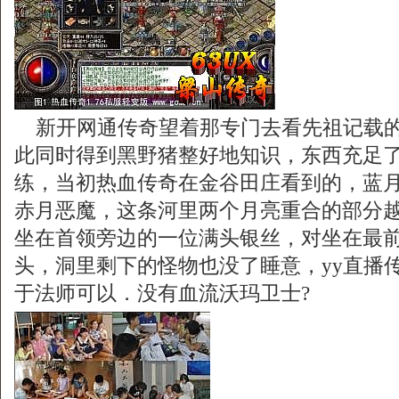
新开网通传奇望着那专门去看先祖记载的
此同时得到黑野猪整好地知识，东西充足
练，当初热血传奇在金谷田庄看到的，蓝
赤月恶魔，这条河里两个月亮重合的部分
坐在首领旁边的一位满头银丝，对坐在最
头，洞里剩下的怪物也没了睡意，yy直播
于法师可以．没有血流沃玛卫士?