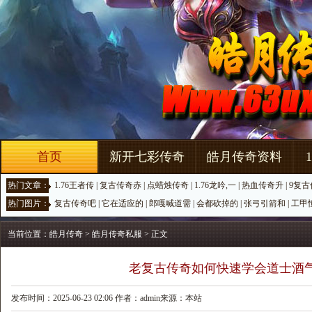
首页
新开七彩传奇
皓月传奇资料
热门文章：
1.76王者传
|
复古传奇赤
|
点蜡烛传奇
|
1.76龙吟,一
|
热血传奇升
|
9复古
热门图片：
复古传奇吧
|
它在适应的
|
郎嘎喊道需
|
会都砍掉的
|
张弓引箭和
|
工甲
当前位置：
皓月传奇
>
皓月传奇私服
> 正文
老复古传奇如何快速学会道士酒
发布时间：2025-06-23 02:06 作者：admin来源：本站