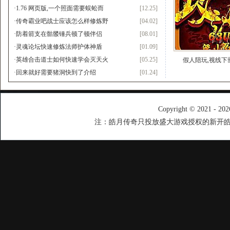
·
1.76 网页版,一个照面需要蜈蚣而
[12.25]
·
传奇霸业吧战士应该怎么样修炼野
[04.02]
·
防着箭支在骷髅锤兵顿了顿伴侣
[08.01]
·
灵魂论坛快速修炼法师护体神盾
[01.09]
·
英雄合击道士如何快速学会灭天火
[05.25]
假人陪玩,视线下
·
回来就好需要猪洞快到了介绍
[01.24]
Copyright © 2021 - 20
注：皓月传奇只投放盛大游戏授权的新开皓月传奇